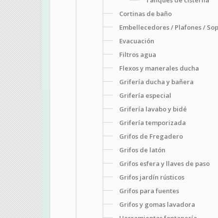
Cortinas de baño
Embellecedores / Plafones / So
Evacuación
Filtros agua
Flexos y manerales ducha
Grifería ducha y bañera
Grifería especial
Grifería lavabo y bidé
Grifería temporizada
Grifos de Fregadero
Grifos de latón
Grifos esfera y llaves de paso
Grifos jardín rústicos
Grifos para fuentes
Grifos y gomas lavadora
Herramientas fontanería