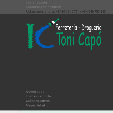
Iniciar sesión
Contacte con nosotros
Llámanos ahora:
+34 971 540 774 / +34 649 755 885
Producto añadido correctamente a su carrito de la
Cantidad
Total
Menú
Novedades
Lo mas vendido
Quienes somos
Mapa del sitio