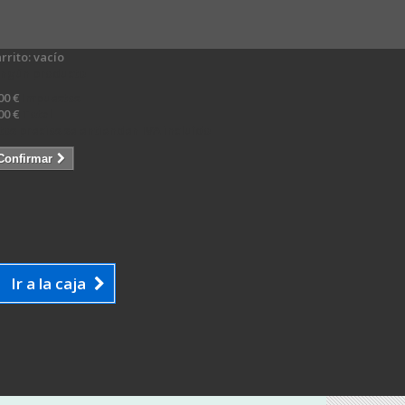
rrito:
vacío
ingún producto
00 €
Impuestos
00 €
Total
tos precios se entienden IVA incluído
Confirmar
Ir a la caja