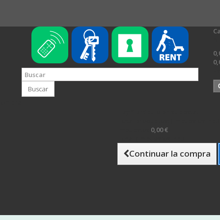
Ca
N
0,
0,
Es
Buscar
 compra
Hay 1 artículo en su cesta.
Total productos: (impuestos inc.)
Impuestos
0,00 €
Total (impuestos inc.)
Continuar la compra