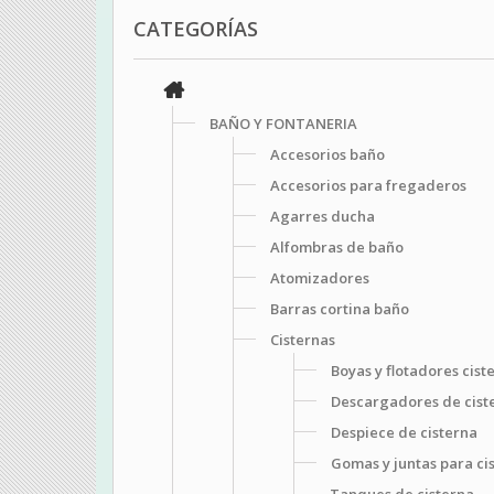
CATEGORÍAS
BAÑO Y FONTANERIA
Accesorios baño
Accesorios para fregaderos
Agarres ducha
Alfombras de baño
Atomizadores
Barras cortina baño
Cisternas
Boyas y flotadores cist
Descargadores de cist
Despiece de cisterna
Gomas y juntas para ci
Tanques de cisterna