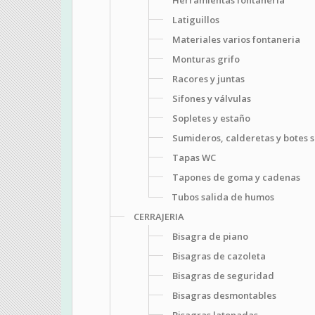
Latiguillos
Materiales varios fontaneria
Monturas grifo
Racores y juntas
Sifones y válvulas
Sopletes y estaño
Sumideros, calderetas y botes s
Tapas WC
Tapones de goma y cadenas
Tubos salida de humos
CERRAJERIA
Bisagra de piano
Bisagras de cazoleta
Bisagras de seguridad
Bisagras desmontables
Bisagras latonadas