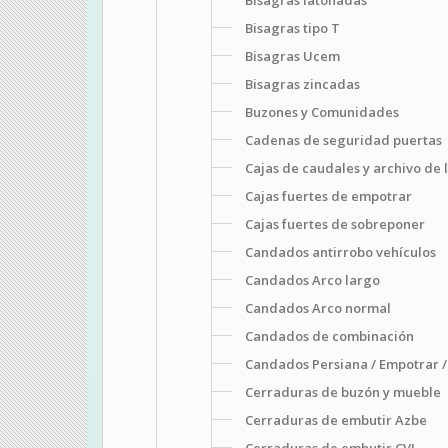
Bisagras tipo T
Bisagras Ucem
Bisagras zincadas
Buzones y Comunidades
Cadenas de seguridad puertas
Cajas de caudales y archivo de 
Cajas fuertes de empotrar
Cajas fuertes de sobreponer
Candados antirrobo vehículos
Candados Arco largo
Candados Arco normal
Candados de combinación
Candados Persiana / Empotrar /
Cerraduras de buzón y mueble
Cerraduras de embutir Azbe
Cerraduras de embutir CVL