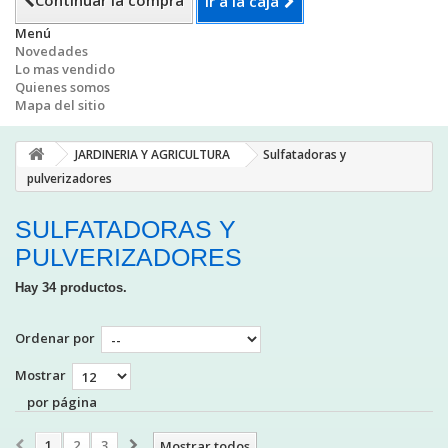
Continuar la compra
Ir a la caja
Menú
Novedades
Lo mas vendido
Quienes somos
Mapa del sitio
JARDINERIA Y AGRICULTURA
Sulfatadoras y
pulverizadores
SULFATADORAS Y
PULVERIZADORES
Hay 34 productos.
Ordenar por
Mostrar
por página
1
2
3
Mostrar todos