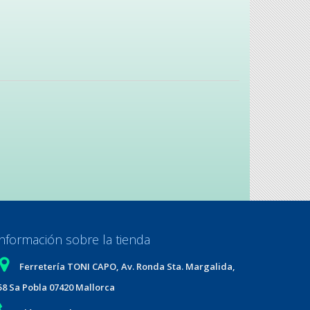
Información sobre la tienda
Ferretería TONI CAPO, Av. Ronda Sta. Margalida,
58 Sa Pobla 07420 Mallorca