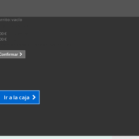
rrito:
vacío
ingún producto
00 €
Impuestos
00 €
Total
tos precios se entienden IVA incluído
Confirmar
Ir a la caja