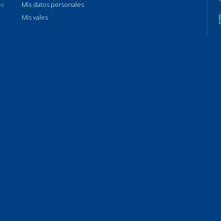
te
Mis datos personales
Mis vales