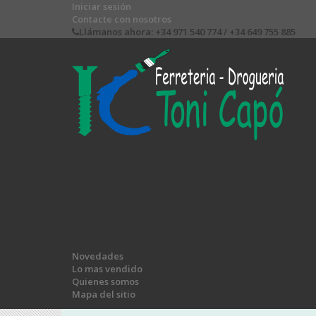
Iniciar sesión
Contacte con nosotros
Llámanos ahora:
+34 971 540 774 / +34 649 755 885
Producto añadido correctamente a su carrito de la
Cantidad
Total
Menú
Novedades
Lo mas vendido
Quienes somos
Mapa del sitio