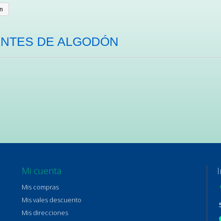
n
NTES DE ALGODÓN
Mi cuenta
Mis compras
Mis vales descuento
Mis direcciones