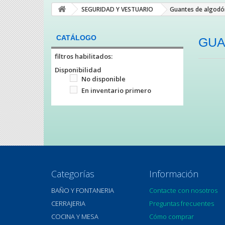
SEGURIDAD Y VESTUARIO
Guantes de algodó
CATÁLOGO
GUA
filtros habilitados:
Disponibilidad
No disponible
En inventario primero
Categorías
Información
BAÑO Y FONTANERIA
Contacte con nosotros
CERRAJERIA
Preguntas frecuentes
COCINA Y MESA
Cómo comprar