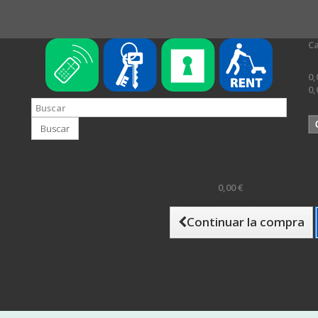
Ca
N
0,
0,
Es
Buscar
 compra
Hay 1 artículo en su cesta.
Total productos: (impuestos inc.)
Impuestos
0,00 €
Total (impuestos inc.)
Continuar la compra