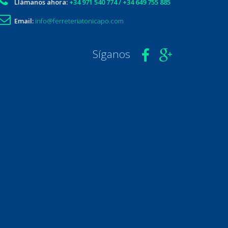
Llámanos ahora:
+34 971 540 774 / +34 649 755 885
Email:
info@ferreteriatonicapo.com
Síganos