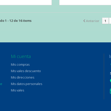
o 1 - 12 de 16 items
Anterior
1
Mi cuenta
Mis compras
Mis vales descuento
Mis direcciones
te
Mis datos personales
Mis vales