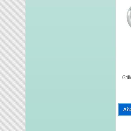
Gril
Aña