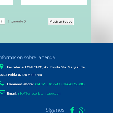
2
Siguiente
Mostrar todos
Información sobre la tienda
Ferretería TONI CAPO, Av. Ronda Sta. Margalida,
58 Sa Pobla 07420 Mallorca
Llámanos ahora:
+34 971 540 774 / +34 649 755 885
Email:
info@ferreteriatonicapo.com
Síganos