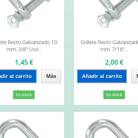
lete Recto Galvanizado 10
Grillete Recto Galvaniza
mm. 3/8" Uso...
mm. 7/16"...
1,45 €
2,00 €
dir al carrito
Más
Añadir al carrito
En stock
En stock