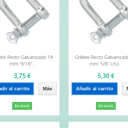
lete Recto Galvanizado 14
Grillete Recto Galvaniza
mm. 9/16"...
mm. 5/8" Uso...
3,75 €
5,30 €
dir al carrito
Más
Añadir al carrito
En stock
En stock