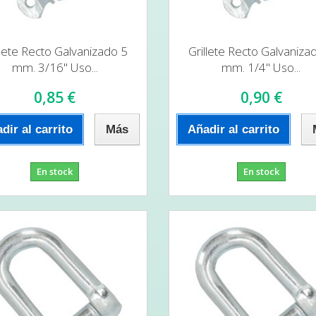
llete Recto Galvanizado 5
Grillete Recto Galvaniza
mm. 3/16" Uso...
mm. 1/4" Uso...
0,85 €
0,90 €
dir al carrito
Más
Añadir al carrito
En stock
En stock