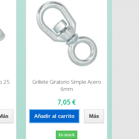
do 25
Grillete Giratorio Simple Acero
6mm
7,05 €
Más
Añadir al carrito
Más
En stock