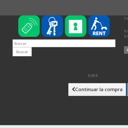
Ca
N
0,
0,
Es
Buscar
 compra
Hay 1 artículo en su cesta.
Total productos: (impuestos inc.)
Impuestos
0,00 €
Total (impuestos inc.)
Continuar la compra