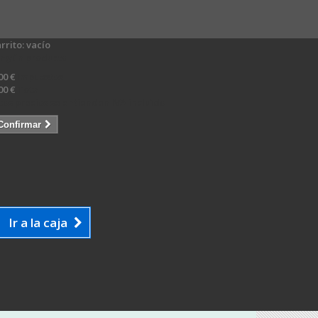
rrito:
vacío
ingún producto
00 €
Impuestos
00 €
Total
tos precios se entienden IVA incluído
Confirmar
Ir a la caja