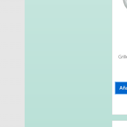
Gril
Aña