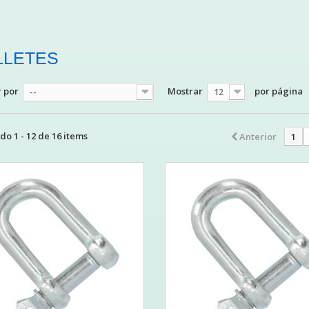
LLETES
 por
Mostrar
por página
--
12
o 1 - 12 de 16 items
Anterior
1