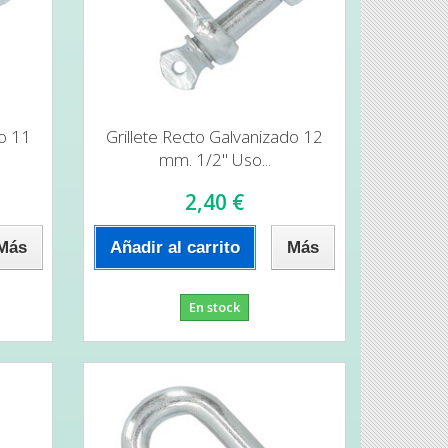
do 11
Grillete Recto Galvanizado 12
mm. 1/2" Uso...
2,40 €
Más
Añadir al carrito
Más
En stock