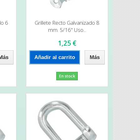
do 6
Grillete Recto Galvanizado 8
mm. 5/16" Uso...
1,25 €
Más
Añadir al carrito
Más
En stock