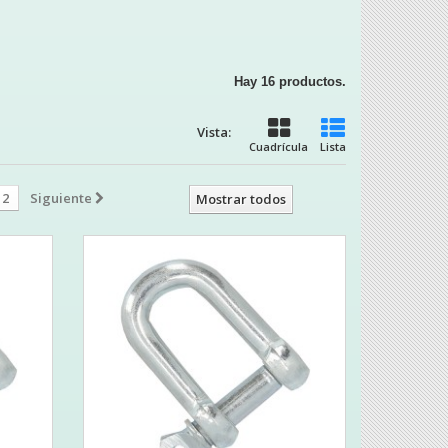
Hay 16 productos.
Vista:
Cuadrícula
Lista
2
Siguiente
Mostrar todos