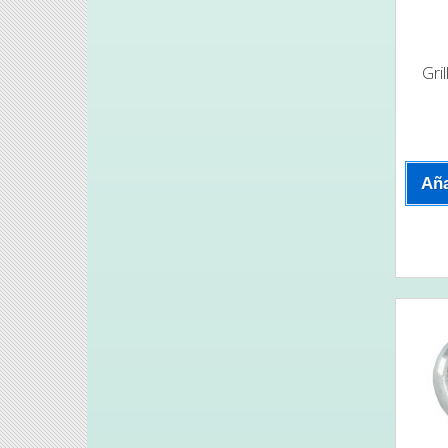
Gri
Aña