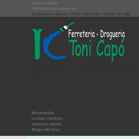
Iniciar sesión
Contacte con nosotros
Llámanos ahora:
+34 971 540 774 / +34 649 755 885
Producto añadido correctamente a su carrito de la
Cantidad
Total
Menú
Novedades
Lo mas vendido
Quienes somos
Mapa del sitio