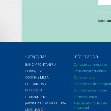
Mostrand
Categorías
Información
BAÑO Y FONTANERIA
Contacte con nosotros
CERRAJERIA
Preguntas frecuentes
COCINA Y MESA
Cómo comprar
ELECTRICIDAD
Condiciones de transpor
FERRETERIA
Condiciones generales
HERRAMIENTAS
Costes de envío
JARDINERIA Y AGRICULTURA
Aviso legal y Política de
Privacidad
MOBILIARIO Y