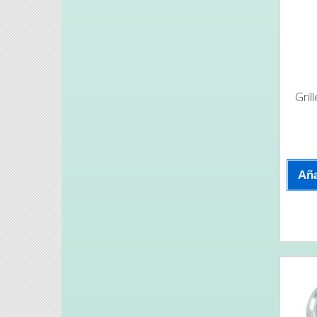
Gril
Aña