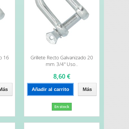
do 16
Grillete Recto Galvanizado 20
mm. 3/4" Uso...
8,60 €
Más
Añadir al carrito
Más
En stock