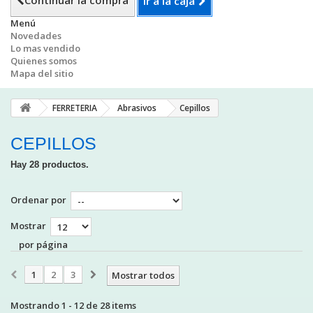
Continuar la compra
Ir a la caja
Menú
Novedades
Lo mas vendido
Quienes somos
Mapa del sitio
FERRETERIA
Abrasivos
Cepillos
CEPILLOS
Hay 28 productos.
Ordenar por
Mostrar
por página
1
2
3
Mostrar todos
Mostrando 1 - 12 de 28 items