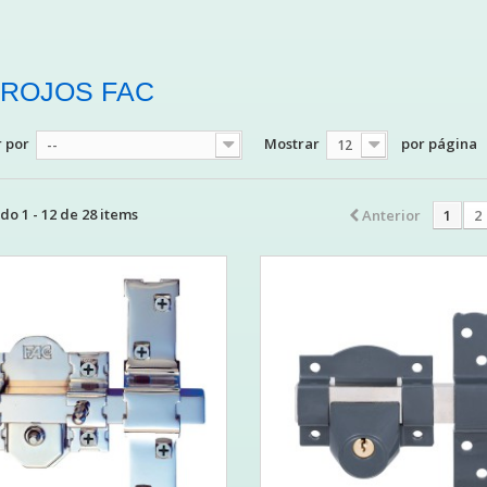
ROJOS FAC
 por
Mostrar
por página
--
12
o 1 - 12 de 28 items
Anterior
1
2