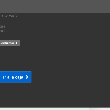
rrito:
vacío
ingún producto
00 €
Impuestos
00 €
Total
tos precios se entienden IVA incluído
Confirmar
Ir a la caja