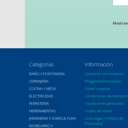
Mostrand
Categorías
Información
BAÑO Y FONTANERIA
Contacte con nosotros
CERRAJERIA
Preguntas frecuentes
COCINA Y MESA
Cómo comprar
ELECTRICIDAD
Condiciones de transpor
FERRETERIA
Condiciones generales
HERRAMIENTAS
Costes de envío
JARDINERIA Y AGRICULTURA
Aviso legal y Política de
Privacidad
MOBILIARIO Y