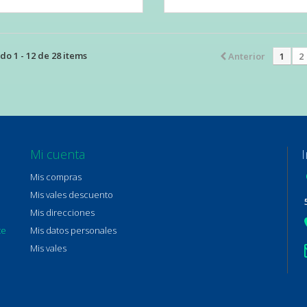
o 1 - 12 de 28 items
Anterior
1
2
Mi cuenta
Mis compras
Mis vales descuento
Mis direcciones
te
Mis datos personales
Mis vales