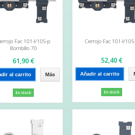
errojo Fac 101-l/105-p
Cerrojo Fac 101-l/105
Bombillo 70
52,40 €
61,90 €
Añadir al carrito
dir al carrito
Más
En stock
En stock