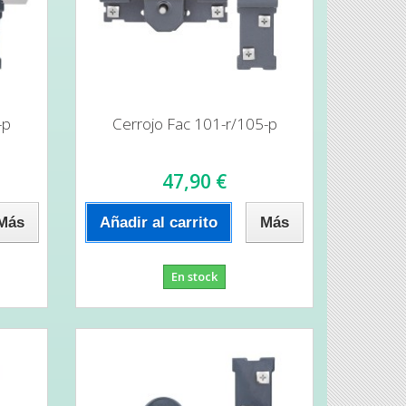
-p
Cerrojo Fac 101-r/105-p
47,90 €
Más
Añadir al carrito
Más
En stock