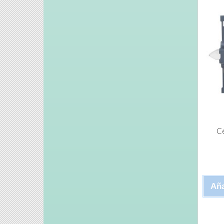
C
Aña