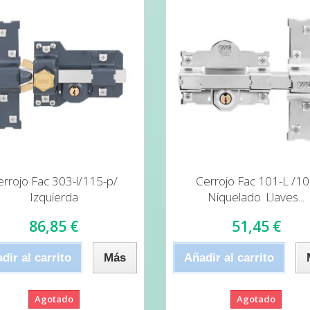
errojo Fac 303-l/115-p/
Cerrojo Fac 101-L /1
Izquierda
Niquelado. Llaves...
86,85 €
51,45 €
dir al carrito
Más
Añadir al carrito
Agotado
Agotado