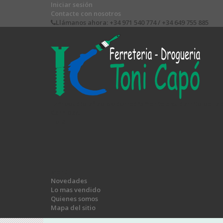
Iniciar sesión
Contacte con nosotros
Llámanos ahora:
+34 971 540 774 / +34 649 755 885
Producto añadido correctamente a su carrito de la
Cantidad
Total
Menú
Novedades
Lo mas vendido
Quienes somos
Mapa del sitio