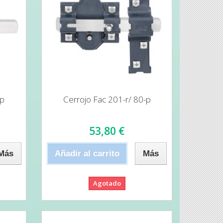
-p
Cerrojo Fac 201-r/ 80-p
53,80 €
Más
Añadir al carrito
Más
Agotado