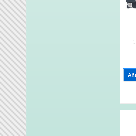
C
Aña