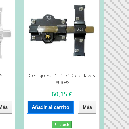
05
Cerrojo Fac 101-l/105-p Llaves
Iguales
60,15 €
Más
Añadir al carrito
Más
En stock