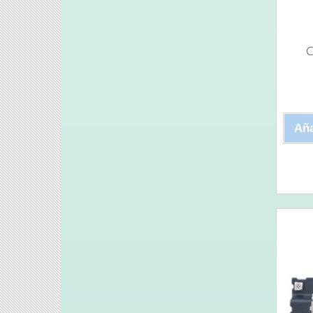
C
Aña