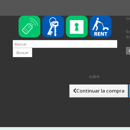
Ca
N
0,
0,
Es
Buscar
 compra
Hay 1 artículo en su cesta.
Total productos: (impuestos inc.)
Impuestos
0,00 €
Total (impuestos inc.)
Continuar la compra