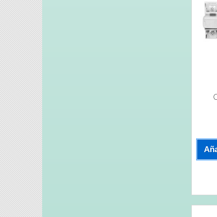
C
Aña