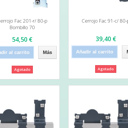
errojo Fac 201-r/ 80-p
Cerrojo Fac 91-c/ 80-
Bombillo 70
39,40 €
54,50 €
Añadir al carrito
dir al carrito
Más
Agotado
Agotado