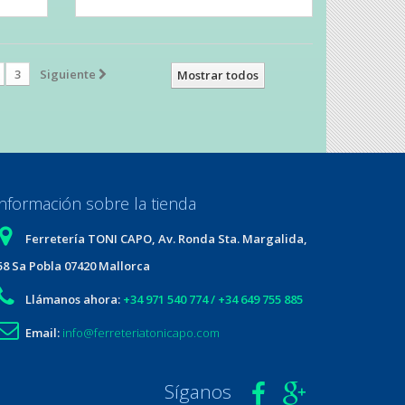
3
Siguiente
Mostrar todos
Información sobre la tienda
Ferretería TONI CAPO, Av. Ronda Sta. Margalida,
58 Sa Pobla 07420 Mallorca
Llámanos ahora:
+34 971 540 774 / +34 649 755 885
Email:
info@ferreteriatonicapo.com
Síganos