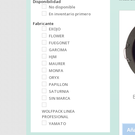
Disponibilidad
No disponible
En inventario primero
Fabricante
EXOJO
FLOWER
FUEGONET
GARCIMA
HJM
MAURER
MONFA
ORYX
PAPILLON
SATURNIA
SIN MARCA
WOLFPACK LINEA
PROFESIONAL
YAMATO
Aña