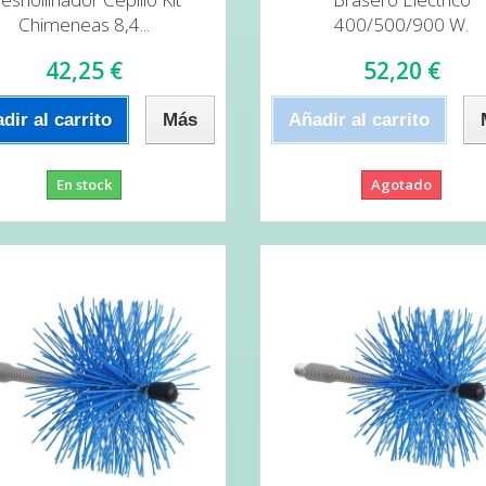
Chimeneas 8,4...
400/500/900 W.
42,25 €
52,20 €
dir al carrito
Más
Añadir al carrito
En stock
Agotado