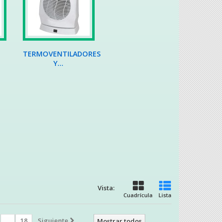
TERMOVENTILADORES
Y...
Vista:
Cuadrícula
Lista
...
18
Siguiente
Mostrar todos