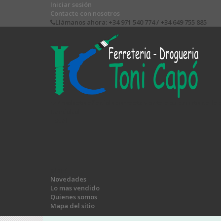
Iniciar sesión
Contacte con nosotros
Llámanos ahora:
+34 971 540 774 / +34 649 755 885
Producto añadido correctamente a su carrito de la
Cantidad
Total
Menú
Novedades
Lo mas vendido
Quienes somos
Mapa del sitio