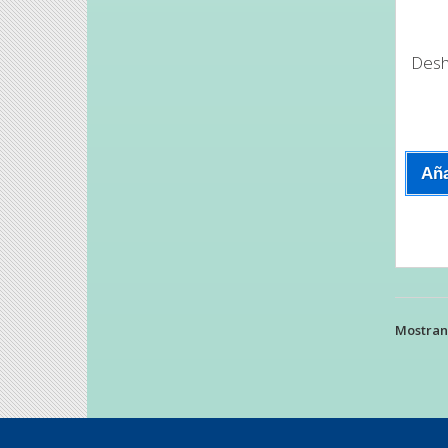
Desho
Aña
Mostrand