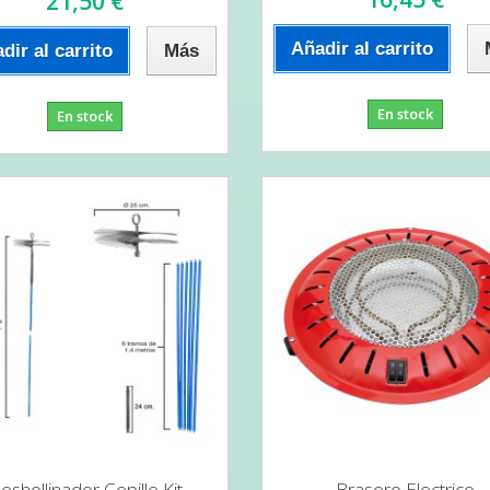
21,50 €
Añadir al carrito
dir al carrito
Más
En stock
En stock
eshollinador Cepillo Kit
Brasero Electrico