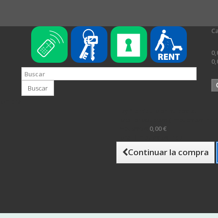
Ca
N
0,
0,
Es
Buscar
 compra
Hay 1 artículo en su cesta.
Total productos: (impuestos inc.)
Impuestos
0,00 €
Total (impuestos inc.)
Continuar la compra