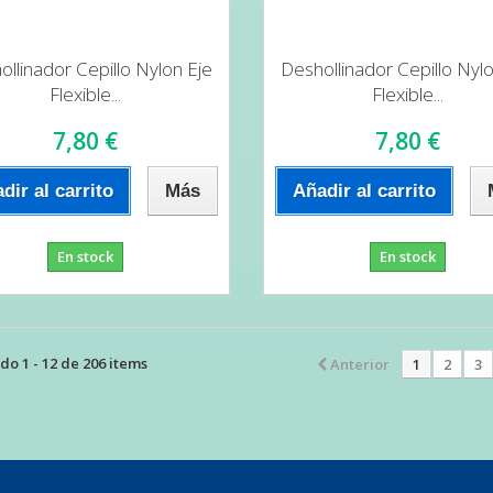
llinador Cepillo Nylon Eje
Deshollinador Cepillo Nyl
Flexible...
Flexible...
7,80 €
7,80 €
dir al carrito
Más
Añadir al carrito
En stock
En stock
o 1 - 12 de 206 items
Anterior
1
2
3