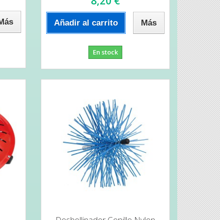
8,20 €
Más
Añadir al carrito
Más
En stock
Deshollinador Cepillo Nylon