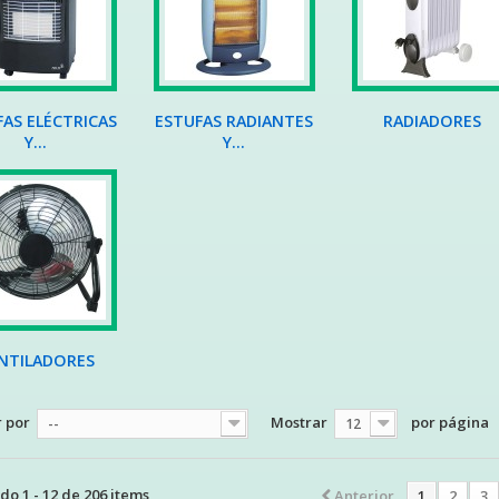
AS ELÉCTRICAS
ESTUFAS RADIANTES
RADIADORES
Y...
Y...
NTILADORES
 por
Mostrar
por página
--
12
o 1 - 12 de 206 items
Anterior
1
2
3