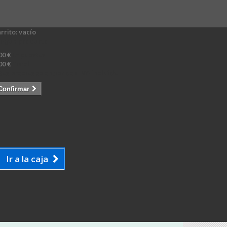
rrito:
vacío
ingún producto
00 €
Impuestos
00 €
Total
tos precios se entienden IVA incluído
Confirmar
Ir a la caja