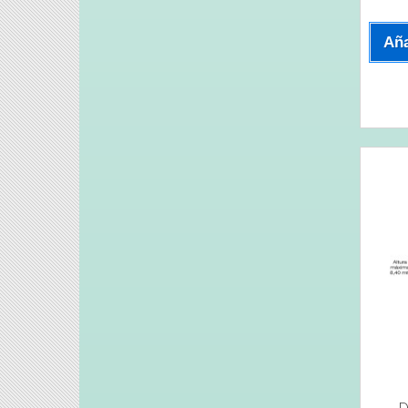
Aña
D