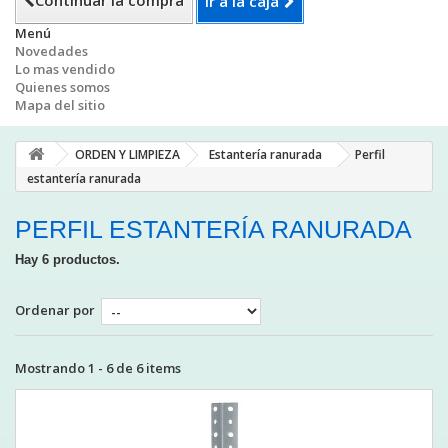
Continuar la compra
Ir a la caja
Menú
Novedades
Lo mas vendido
Quienes somos
Mapa del sitio
ORDEN Y LIMPIEZA
Estantería ranurada
Perfil
estantería ranurada
PERFIL ESTANTERÍA RANURADA
Hay 6 productos.
Ordenar por
Mostrando 1 - 6 de 6 items