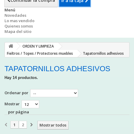
Continuar la compra
Ir a la caja
Menú
Novedades
Lo mas vendido
Quienes somos
Mapa del sitio
ORDEN Y LIMPIEZA
Fieltros / Topes / Protectores muebles
Tapatornillos adhesivos
TAPATORNILLOS ADHESIVOS
Hay 14 productos.
Ordenar por
Mostrar
por página
1
2
Mostrar todos